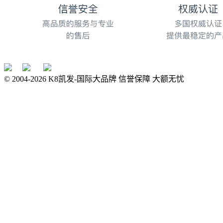
© 2004-
2026
K8凯发-国际大品牌 信誉保障 大额无忧