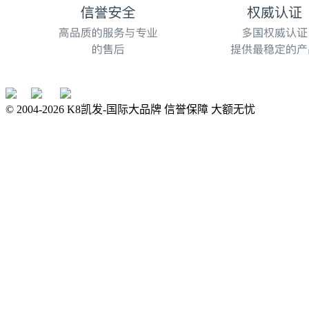
© 2004-
2026
K8凯发-国际大品牌 信誉保障 大额无忧