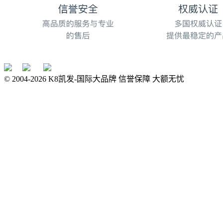
© 2004-
2026
K8凯发-国际大品牌 信誉保障 大额无忧