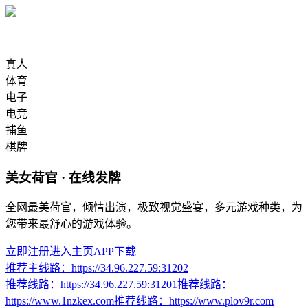
真人
体育
电子
电竞
捕鱼
棋牌
美女荷官 · 在线发牌
全网最美荷官，倾情出演，极致视觉盛宴，多元游戏种类，为
您带来最舒心的游戏体验。
立即注册
进入主页
APP下载
推荐主线路：
https://34.96.227.59:31202
推荐线路：
https://34.96.227.59:31201
推荐线路：
https://www.1nzkex.com
推荐线路：
https://www.plov9r.com