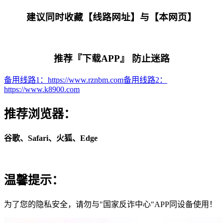
建议同时收藏【线路网址】与【本网页】
推荐『下载APP』 防止迷路
备用线路
1
：
https://www.rznbm.com
备用线路
2
：
https://www.k8900.com
推荐浏览器：
谷歌、Safari、火狐、Edge
温馨提示：
为了您的隐私安全，请勿与"国家反诈中心"APP同设备使用！