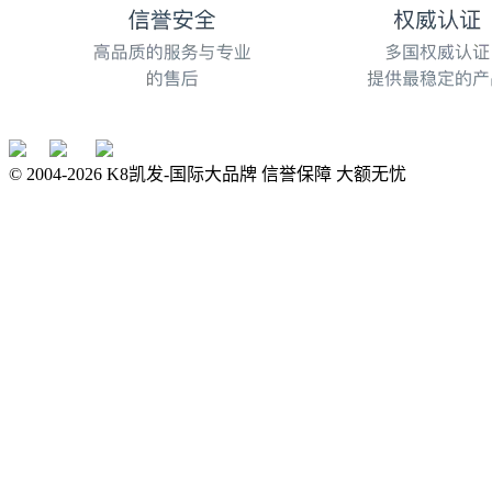
© 2004-
2026
K8凯发-国际大品牌 信誉保障 大额无忧