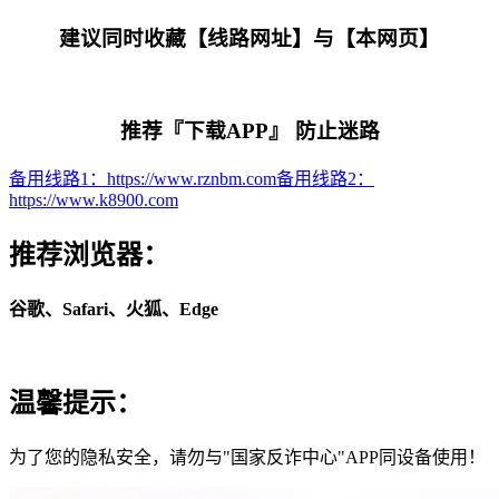
建议同时收藏【线路网址】与【本网页】
推荐『下载APP』 防止迷路
备用线路
1
：
https://www.rznbm.com
备用线路
2
：
https://www.k8900.com
推荐浏览器：
谷歌、Safari、火狐、Edge
温馨提示：
为了您的隐私安全，请勿与"国家反诈中心"APP同设备使用！