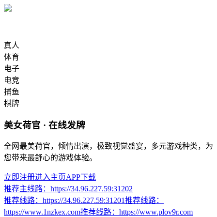
真人
体育
电子
电竞
捕鱼
棋牌
美女荷官 · 在线发牌
全网最美荷官，倾情出演，极致视觉盛宴，多元游戏种类，为
您带来最舒心的游戏体验。
立即注册
进入主页
APP下载
推荐主线路：
https://34.96.227.59:31202
推荐线路：
https://34.96.227.59:31201
推荐线路：
https://www.1nzkex.com
推荐线路：
https://www.plov9r.com