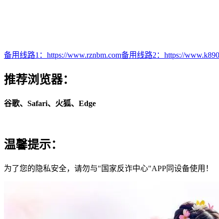
备用线路
1
：
https://www.rznbm.com
备用线路
2
：
https://www.k89
推荐浏览器：
谷歌、Safari、火狐、Edge
温馨提示：
为了您的隐私安全，请勿与"国家反诈中心"APP同设备使用！