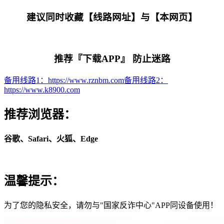
建议同时收藏【线路网址】与【本网页】
推荐『下载APP』 防止迷路
备用线路
1
：
https://www.rznbm.com
备用线路
2
：
https://www.k8900.com
推荐浏览器：
谷歌、Safari、火狐、Edge
温馨提示：
为了您的隐私安全，请勿与"国家反诈中心"APP同设备使用！