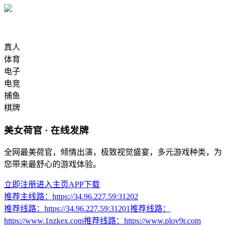
真人
体育
电子
电竞
捕鱼
棋牌
美女荷官 · 在线发牌
全网最美荷官，倾情出演，极致视觉盛宴，多元游戏种类，为
您带来最舒心的游戏体验。
立即注册
进入主页
APP下载
推荐主线路：
https://34.96.227.59:31202
推荐线路：
https://34.96.227.59:31201
推荐线路：
https://www.1nzkex.com
推荐线路：
https://www.plov9r.com