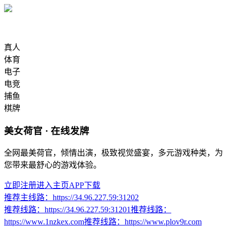
真人
体育
电子
电竞
捕鱼
棋牌
美女荷官 · 在线发牌
全网最美荷官，倾情出演，极致视觉盛宴，多元游戏种类，为
您带来最舒心的游戏体验。
立即注册
进入主页
APP下载
推荐主线路：
https://34.96.227.59:31202
推荐线路：
https://34.96.227.59:31201
推荐线路：
https://www.1nzkex.com
推荐线路：
https://www.plov9r.com