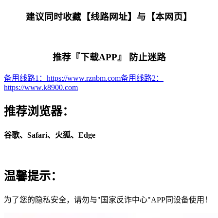
建议同时收藏【线路网址】与【本网页】
推荐『下载APP』 防止迷路
备用线路
1
：
https://www.rznbm.com
备用线路
2
：
https://www.k8900.com
推荐浏览器：
谷歌、Safari、火狐、Edge
温馨提示：
为了您的隐私安全，请勿与"国家反诈中心"APP同设备使用！