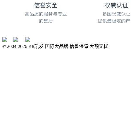
© 2004-
2026
K8凯发-国际大品牌 信誉保障 大额无忧