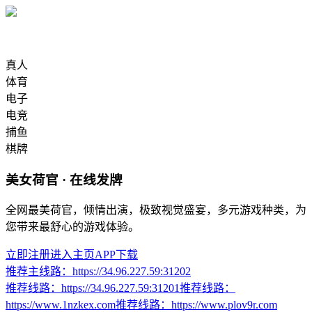
真人
体育
电子
电竞
捕鱼
棋牌
美女荷官 · 在线发牌
全网最美荷官，倾情出演，极致视觉盛宴，多元游戏种类，为
您带来最舒心的游戏体验。
立即注册
进入主页
APP下载
推荐主线路：
https://34.96.227.59:31202
推荐线路：
https://34.96.227.59:31201
推荐线路：
https://www.1nzkex.com
推荐线路：
https://www.plov9r.com