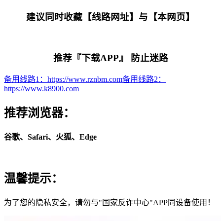
建议同时收藏【线路网址】与【本网页】
推荐『下载APP』 防止迷路
备用线路
1
：
https://www.rznbm.com
备用线路
2
：
https://www.k8900.com
推荐浏览器：
谷歌、Safari、火狐、Edge
温馨提示：
为了您的隐私安全，请勿与"国家反诈中心"APP同设备使用！