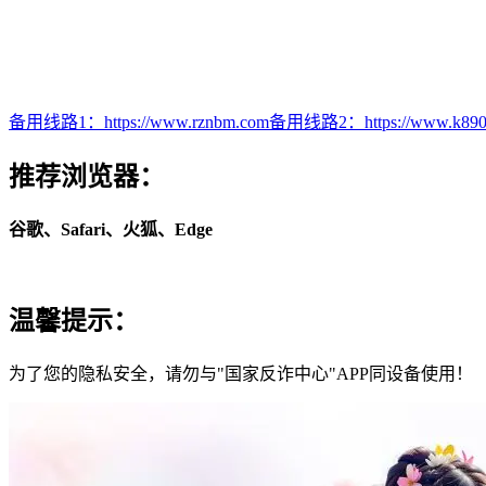
备用线路
1
：
https://www.rznbm.com
备用线路
2
：
https://www.k89
推荐浏览器：
谷歌、Safari、火狐、Edge
温馨提示：
为了您的隐私安全，请勿与"国家反诈中心"APP同设备使用！