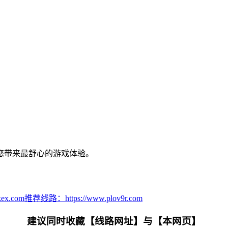
您带来最舒心的游戏体验。
kex.com
推荐线路：
https://www.plov9r.com
建议同时收藏【线路网址】与【本网页】